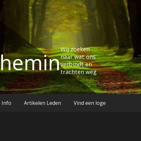
Wij zoeken
Chemin
naar wat ons
verbindt en
trachten weg
Info
Artikelen Leden
Vind een loge