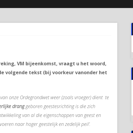
preking, VM bijeenkomst, vraagt u het woord,
 de volgende tekst (bij voorkeur vanonder het
 1 van onze Ordegrondwet weer (zoals vroeger) dient te
erlijke drang
geboren geestesrichting is die zich
twikkeling van al die eigenschappen van geest en
ren naar hoger geestelijk en zedelijk peil’.