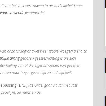
 uit van het vast vertrouwen in de werkelijkheid ener
v
oortstuwende
wereldorde”.
 1 van onze Ordegrondwet weer (zoals vroeger) dient te
erlijke drang
geboren geestesrichting is die zich
twikkeling van al die eigenschappen van geest en
ren naar hoger geestelijk en zedelijk peil’.
oepassing is
: “Zij (de Orde) gaat uit van het vast
n zedelijke, de mens en de