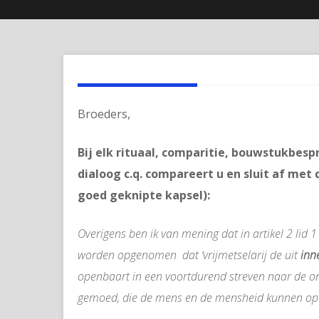
Broeders,
Bij elk rituaal, comparitie, bouwstukbes
dialoog c.q. compareert u en sluit af met
goed geknipte kapsel):
Overigens ben ik van mening dat in artikel 2 lid
worden opgenomen dat ‘vrijmetselarij de uit
inn
openbaart in een voortdurend streven naar de on
gemoed, die de mens en de mensheid kunnen opvoe