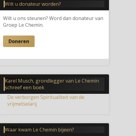
Wilt u donateur worden?
Wilt u ons steunen? Word dan donateur van
Groep Le Chemin.
Doneren
Karel Musch, grondlegger van Le Chemin
schreef een boek
De verborgen Spiritualiteit van de
vrijmetselarij
Waar kwam Le Chemin bijeen?