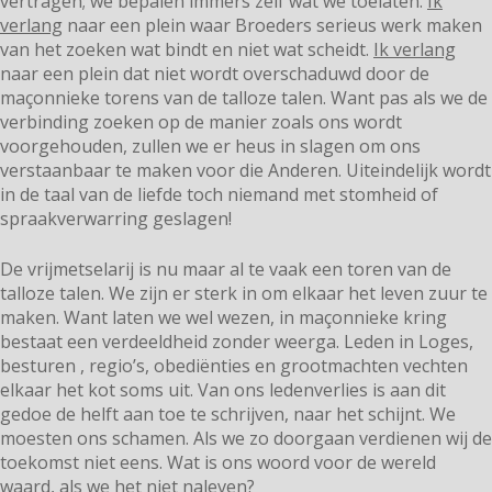
vertragen; we bepalen immers zelf wat we toelaten.
Ik
verlang
naar een plein waar Broeders serieus werk maken
van het zoeken wat bindt en niet wat scheidt.
Ik verlang
naar een plein dat niet wordt overschaduwd door de
maçonnieke torens van de talloze talen. Want pas als we de
verbinding zoeken op de manier zoals ons wordt
voorgehouden, zullen we er heus in slagen om ons
verstaanbaar te maken voor die Anderen. Uiteindelijk wordt
in de taal van de liefde toch niemand met stomheid of
spraakverwarring geslagen!
De vrijmetselarij is nu maar al te vaak een toren van de
talloze talen. We zijn er sterk in om elkaar het leven zuur te
maken. Want laten we wel wezen, in maçonnieke kring
bestaat een verdeeldheid zonder weerga. Leden in Loges,
besturen , regio’s, obediënties en grootmachten vechten
elkaar het kot soms uit. Van ons ledenverlies is aan dit
gedoe de helft aan toe te schrijven, naar het schijnt. We
moesten ons schamen. Als we zo doorgaan verdienen wij de
toekomst niet eens. Wat is ons woord voor de wereld
waard, als we het niet naleven?