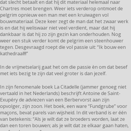
dat slecht betaalt en dat hij dit materiaal helemaal naar
Chartres moet brengen. Weer iets verderop ontmoet de
pelgrim opnieuw een man met een kruiwagen vol
bouwmateriaal. Deze keer zegt de man dat het zwaar werk
is en dat hij weliswaar niet veel verdient, maar dat hij
dankbaar is dat hij zo zijn gezin kan onderhouden. Nog
weer een stuk verder komt de pelgrim een steenhouwer
tegen. Desgevraagd roept die vol passie uit: “Ik bouw een
kathedraal!!!”
In de vrijmetselarij gaat het om die passie èn om dat besef
met iets bezig te zijn dat veel groter is dan jezelf.
In zijn fenomenale boek La Citadelle (jammer genoeg niet
vertaald in het Nederlands) beschrijft Antoine de Saint-
Exupéry de adviezen van een Berbervorst aan zijn
opvolger, zijn zoon. Het boek, een ware “Fundgrube” voor
maçons, bevat parels van wijsheid. In dit verband is er één
van betekenis: “Als je wilt dat ze broeders worden, laat ze
dan een toren bouwen; als je wilt dat ze elkaar gaan haten,