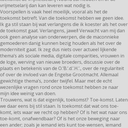
vrijmetselarij dan kan leveren wat nodig is.
Voorspellen is vaak heel moeilijk, vooral als het de
toekomst betreft. Van die toekomst hebben we geen idee.
Ik ga stil staan bij wat verlangens die ik koester als het over
de toekomst gaat. Verlangens, jawel! Verwacht van mij dan
ook geen analyse van onderwerpen, die de maconnieke
gemoederen danig kunnen bezig houden als het over de
moderniteit gaat. Ik zeg dus niets over actueel lijkende
thema’s als sociale media, digitale comparities, vrouwen in
de loge, werving van nieuwe broeders, discussie over de
plaats en betekenis van de O.’B.’.d.’.H.’., over de regulariteit
of over de invloed van de Engelse Grootmacht. Allemaal
gewichtige thema’s, zonder twijfel. Maar met de echt
wezenlijke vragen rond onze toekomst hebben ze naar
mijn idee weinig van doen.
Trouwens, wat is dat eigenlijk, toekomst? Toe-komst. Laten
we daar eens bij stil staan. Is toekomst dat wat ons toe-
komt, iets waar we recht op hebben? Of is het wat naar ons
toe-komt, onafwendbaar? Of is het onze beweging naar
een ander; zoals je iemand iets kunt toe-wensen, iemand