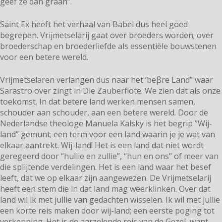
geef ze dan graan”.
Saint Ex heeft het verhaal van Babel dus heel goed
begrepen. Vrijmetselarij gaat over broeders worden; over
broederschap en broederliefde als essentiële bouwstenen
voor een betere wereld.
Vrijmetselaren verlangen dus naar het ‘beβre Land” waar
Sarastro over zingt in Die Zauberflöte. We zien dat als onze
toekomst. In dat betere land werken mensen samen,
schouder aan schouder, aan een betere wereld. Door de
Nederlandse theologe Manuela Kalsky is het begrip “Wij-
land” gemunt; een term voor een land waarin je je wat van
elkaar aantrekt. Wij-land! Het is een land dat niet wordt
geregeerd door “hullie en zullie”, “hun en ons” of meer van
die splijtende verdelingen. Het is een land waar het besef
leeft, dat we op elkaar zijn aangewezen. De Vrijmetselarij
heeft een stem die in dat land mag weerklinken. Over dat
land wil ik met jullie van gedachten wisselen. Ik wil met jullie
een korte reis maken door wij-land; een eerste poging tot
verkenning. Het is de aarzelende reis van de Gezel, want