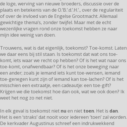
de loge, werving van nieuwe broeders, discussie over de
plaats en betekenis van de O.’B.’.d.’.H.’., over de regulariteit
of over de invloed van de Engelse Grootmacht. Allemaal
gewichtige thema’s, zonder twijfel. Maar met de echt
wezenlijke vragen rond onze toekomst hebben ze naar
mijn idee weinig van doen.
Trouwens, wat is dat eigenlijk, toekomst? Toe-komst. Laten
we daar eens bij stil staan. Is toekomst dat wat ons toe-
komt, iets waar we recht op hebben? Of is het wat naar ons
toe-komt, onafwendbaar? Of is het onze beweging naar
een ander; zoals je iemand iets kunt toe-wensen, iemand
toe-genegen kunt zijn of iemand kan toe-lachen? Of is het
misschien een extraatje, een cadeautje: een toe-gift?
Krijgen we die toekomst hoe dan ook, wat we ook doen? Ik
weet het nog zo net niet.
In elk geval is toekomst niet
nu
en niet
toen
. Het is
dan
.
Het is een ‘straks’ dat nooit voor iedereen ’toen’ zal worden.
De kerkvader Augustinus schreef een indrukwekkend