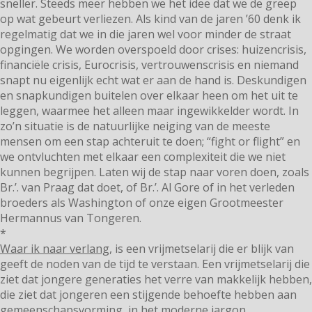
sneller. Steeds meer hebben we het idee dat we de greep
op wat gebeurt verliezen. Als kind van de jaren ’60 denk ik
regelmatig dat we in die jaren wel voor minder de straat
opgingen. We worden overspoeld door crises: huizencrisis,
financiële crisis, Eurocrisis, vertrouwenscrisis en niemand
snapt nu eigenlijk echt wat er aan de hand is. Deskundigen
en snapkundigen buitelen over elkaar heen om het uit te
leggen, waarmee het alleen maar ingewikkelder wordt. In
zo’n situatie is de natuurlijke neiging van de meeste
mensen om een stap achteruit te doen; “fight or flight” en
we ontvluchten met elkaar een complexiteit die we niet
kunnen begrijpen. Laten wij de stap naar voren doen, zoals
Br.’. van Praag dat doet, of Br.’. Al Gore of in het verleden
broeders als Washington of onze eigen Grootmeester
Hermannus van Tongeren.
*
Waar ik naar verlang
, is een vrijmetselarij die er blijk van
geeft de noden van de tijd te verstaan. Een vrijmetselarij die
ziet dat jongere generaties het verre van makkelijk hebben,
die ziet dat jongeren een stijgende behoefte hebben aan
gemeenschapsvorming, in het moderne jargon