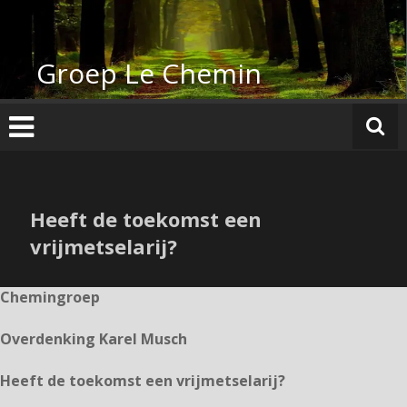
Ga
naar
de
Groep Le Chemin
inhoud
Heeft de toekomst een
vrijmetselarij?
Chemingroep
Overdenking Karel Musch
Heeft de toekomst een vrijmetselarij?