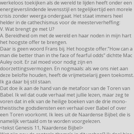
werkeloos toekijken als de wereld te lijden heeft onder een
energieverslindende levensstijl en tegelijkertijd een morele
crisis zonder weerga ondergaat. Het staat immers heel
helder in de cathechismus voor de meesterverheffing:
V. Wat brengt ge met U?
A. Bereidheid om met de wereld en haar noden in mijn hart
het hoogste offer te brengen.
Daar is geen woord Frans bij. Het hoogste offer.”How can a
man die better than in the face of fearful odds” dichtte Mac
Auley ooit. Er zal moed voor nodig zijn en
doorzettingsvermogen. En nogmaals: als we ons niet aan
deze belofte houden, heeft de vrijmetselarij geen toekomst.
Ik ga daar bij stil staan.
Dat doe ik aan de hand van de metafoor van de Toren van
Babel. Ik wil dat oude verhaal met jullie lezen, maar zeg te
voren dat in elk van de heilige boeken van de drie mono-
theïstische godsdiensten een verhaal over Babel of over
een Toren voorkomt. Ik lees uit de Naardense Bijbel; die is
namelijk vertaald om te worden voorgelezen.
<tekst Genesis 11, Naardense Bijbel>