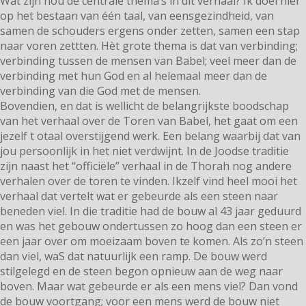
Wat zijn nou de centrale thema’s in dit verhaal? Ik doel hier
op het bestaan van één taal, van eensgezindheid, van
samen de schouders ergens onder zetten, samen een stap
naar voren zettten. Hèt grote thema is dat van verbinding;
verbinding tussen de mensen van Babel; veel meer dan de
verbinding met hun God en al helemaal meer dan de
verbinding van die God met de mensen.
Bovendien, en dat is wellicht de belangrijkste boodschap
van het verhaal over de Toren van Babel, het gaat om een
jezelf t otaal overstijgend werk. Een belang waarbij dat van
jou persoonlijk in het niet verdwijnt. In de Joodse traditie
zijn naast het “officiële” verhaal in de Thorah nog andere
verhalen over de toren te vinden. Ikzelf vind heel mooi het
verhaal dat vertelt wat er gebeurde als een steen naar
beneden viel. In die traditie had de bouw al 43 jaar geduurd
en was het gebouw ondertussen zo hoog dan een steen er
een jaar over om moeizaam boven te komen. Als zo’n steen
dan viel, waS dat natuurlijk een ramp. De bouw werd
stilgelegd en de steen begon opnieuw aan de weg naar
boven. Maar wat gebeurde er als een mens viel? Dan vond
de bouw voortgang; voor een mens werd de bouw niet