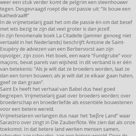
weer een stuk verder komt de pelgrim een steenhouwer
tegen. Desgevraagd roept die vol passie uit: “Ik bouw een
kathedraal!!!”
In de vrijmetselarij gaat het om die passie èn om dat besef
met iets bezig te zijn dat veel groter is dan jezelf.
In zijn fenomenale boek La Citadelle (jammer genoeg niet
vertaald in het Nederlands) beschrijft Antoine de Saint-
Exupéry de adviezen van een Berbervorst aan zijn
opvolger, zijn zoon. Het boek, een ware “Fundgrube” voor
maçons, bevat parels van wijsheid. In dit verband is er één
van betekenis: “Als je wilt dat ze broeders worden, laat ze
dan een toren bouwen; als je wilt dat ze elkaar gaan haten,
geef ze dan graan”.
Saint Ex heeft het verhaal van Babel dus heel goed
begrepen. Vrijmetselarij gaat over broeders worden; over
broederschap en broederliefde als essentiële bouwstenen
voor een betere wereld.
Vrijmetselaren verlangen dus naar het ‘beβre Land” waar
Sarastro over zingt in Die Zauberflöte. We zien dat als onze
toekomst. In dat betere land werken mensen samen,
schouder aan schouder, aan een betere wereld. Door de