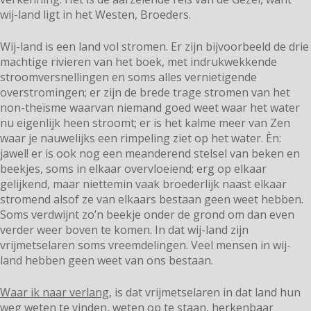
wij-land ligt in het Westen, Broeders.
Wij-land is een land vol stromen. Er zijn bijvoorbeeld de drie
machtige rivieren van het boek, met indrukwekkende
stroomversnellingen en soms alles vernietigende
overstromingen; er zijn de brede trage stromen van het
non-theïsme waarvan niemand goed weet waar het water
nu eigenlijk heen stroomt; er is het kalme meer van Zen
waar je nauwelijks een rimpeling ziet op het water. Èn:
jawel! er is ook nog een meanderend stelsel van beken en
beekjes, soms in elkaar overvloeiend; erg op elkaar
gelijkend, maar niettemin vaak broederlijk naast elkaar
stromend alsof ze van elkaars bestaan geen weet hebben.
Soms verdwijnt zo’n beekje onder de grond om dan even
verder weer boven te komen. In dat wij-land zijn
vrijmetselaren soms vreemdelingen. Veel mensen in wij-
land hebben geen weet van ons bestaan.
Waar ik naar verlang
, is dat vrijmetselaren in dat land hun
weg weten te vinden, weten op te staan, herkenbaar