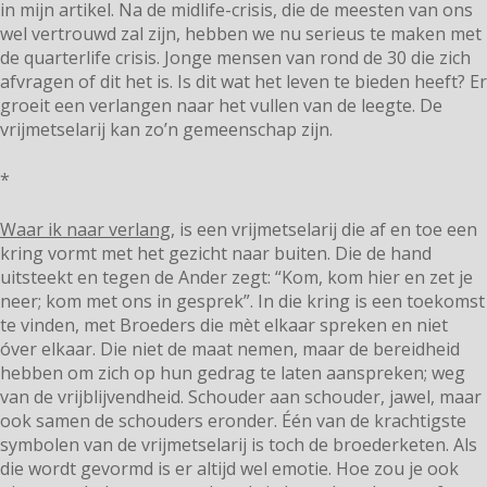
in mijn artikel. Na de midlife-crisis, die de meesten van ons
wel vertrouwd zal zijn, hebben we nu serieus te maken met
de quarterlife crisis. Jonge mensen van rond de 30 die zich
afvragen of dit het is. Is dit wat het leven te bieden heeft? Er
groeit een verlangen naar het vullen van de leegte. De
vrijmetselarij kan zo’n gemeenschap zijn.
*
Waar ik naar verlang,
is een vrijmetselarij die af en toe een
kring vormt met het gezicht naar buiten. Die de hand
uitsteekt en tegen de Ander zegt: “Kom, kom hier en zet je
neer; kom met ons in gesprek”. In die kring is een toekomst
te vinden, met Broeders die mèt elkaar spreken en niet
óver elkaar. Die niet de maat nemen, maar de bereidheid
hebben om zich op hun gedrag te laten aanspreken; weg
van de vrijblijvendheid. Schouder aan schouder, jawel, maar
ook samen de schouders eronder. Één van de krachtigste
symbolen van de vrijmetselarij is toch de broederketen. Als
die wordt gevormd is er altijd wel emotie. Hoe zou je ook