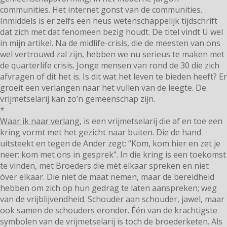
communities. Het internet gonst van de communities.
Inmiddels is er zelfs een heus wetenschappelijk tijdschrift
dat zich met dat fenomeen bezig houdt. De titel vindt U wel
in mijn artikel. Na de midlife-crisis, die de meesten van ons
wel vertrouwd zal zijn, hebben we nu serieus te maken met
de quarterlife crisis. Jonge mensen van rond de 30 die zich
afvragen of dit het is. Is dit wat het leven te bieden heeft? Er
groeit een verlangen naar het vullen van de leegte. De
vrijmetselarij kan zo’n gemeenschap zijn.
*
Waar ik naar verlang,
is een vrijmetselarij die af en toe een
kring vormt met het gezicht naar buiten. Die de hand
uitsteekt en tegen de Ander zegt: “Kom, kom hier en zet je
neer; kom met ons in gesprek”. In die kring is een toekomst
te vinden, met Broeders die mèt elkaar spreken en niet
óver elkaar. Die niet de maat nemen, maar de bereidheid
hebben om zich op hun gedrag te laten aanspreken; weg
van de vrijblijvendheid. Schouder aan schouder, jawel, maar
ook samen de schouders eronder. Één van de krachtigste
symbolen van de vrijmetselarij is toch de broederketen. Als