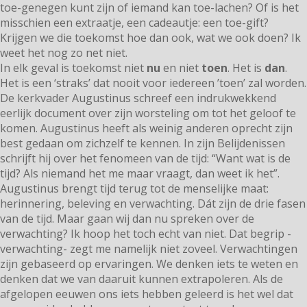
toe-genegen kunt zijn of iemand kan toe-lachen? Of is het
misschien een extraatje, een cadeautje: een toe-gift?
Krijgen we die toekomst hoe dan ook, wat we ook doen? Ik
weet het nog zo net niet.
In elk geval is toekomst niet
nu
en niet
toen
. Het is
dan
.
Het is een ‘straks’ dat nooit voor iedereen ’toen’ zal worden.
De kerkvader Augustinus schreef een indrukwekkend
eerlijk document over zijn worsteling om tot het geloof te
komen. Augustinus heeft als weinig anderen oprecht zijn
best gedaan om zichzelf te kennen. In zijn Belijdenissen
schrijft hij over het fenomeen van de tijd: “Want wat is de
tijd? Als niemand het me maar vraagt, dan weet ik het”.
Augustinus brengt tijd terug tot de menselijke maat:
herinnering, beleving en verwachting. Dát zijn de drie fasen
van de tijd. Maar gaan wij dan nu spreken over de
verwachting? Ik hoop het toch echt van niet. Dat begrip -
verwachting- zegt me namelijk niet zoveel. Verwachtingen
zijn gebaseerd op ervaringen. We denken iets te weten en
denken dat we van daaruit kunnen extrapoleren. Als de
afgelopen eeuwen ons iets hebben geleerd is het wel dat