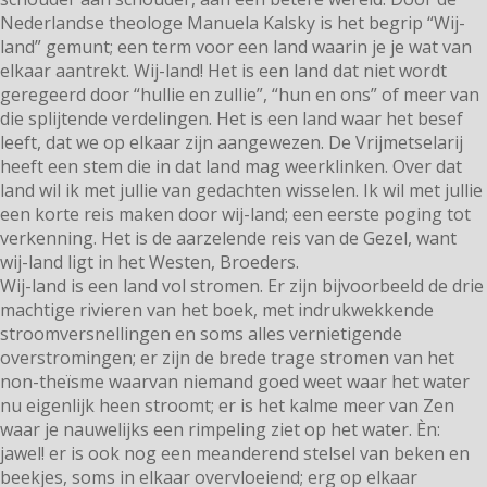
Nederlandse theologe Manuela Kalsky is het begrip “Wij-
land” gemunt; een term voor een land waarin je je wat van
elkaar aantrekt. Wij-land!
Het is een land dat niet wordt
geregeerd door “hullie en zullie”, “hun en ons” of meer van
die splijtende verdelingen. Het is een land waar het besef
leeft, dat we op elkaar zijn aangewezen. De Vrijmetselarij
heeft een stem die in dat land mag weerklinken. Over dat
land wil ik met jullie van gedachten wisselen. Ik wil met jullie
een korte reis maken door wij-land; een eerste poging tot
verkenning. Het is de aarzelende reis van de Gezel, want
wij-land ligt in het Westen, Broeders.
Wij-land is een land vol stromen. Er zijn bijvoorbeeld de drie
machtige rivieren van het boek, met indrukwekkende
stroomversnellingen en soms alles vernietigende
overstromingen; er zijn de brede trage stromen van het
non-theïsme waarvan niemand goed weet waar het water
nu eigenlijk heen stroomt; er is het kalme meer van Zen
waar je nauwelijks een rimpeling ziet op het water. Èn:
jawel! er is ook nog een meanderend stelsel van beken en
beekjes, soms in elkaar overvloeiend; erg op elkaar