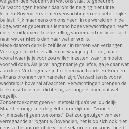
we geen idee hebben van wat ons staat te gebeuren.
Verwachtingen hebben daarom de neiging niet uit te
komen. Bovendien vormen verwachtingen een behoorlijke
ballast. Kijk maar eens om ons heen, in de wereld en in de
Loge, wat er gebeurt als iemand hoge verwachtingen heeft
die niet uitkomen. Teleurstelling van iemand die liever kijkt
naar wat er
niet
is dan naar wat er
we
l is.
Mede daarom denk ik zelf liever in termen van verlangen.
Verlangen drukt niet alleen uit waar je op hoopt, maar
vooral waar je je voor zou willen inzetten, waar je moeite
voor wil doen. Als je verlangt naar je geliefde, ga je daar wat
aan doen. Verlangens zijn bronnen van handelen. Kúnnen
althans bronnen van handelen zijn. Verwachten is vooral
wachten; is bovenal afwachten. Verwachtingen brengen de
toekomst heus niet dichterbij; verlangens doen dat wel
degelijk.
Zonder toekomst geen vrijmetselarij; da’s wel duidelijk.
Maar het omgekeerde geldt natuurlijk niet: “zonder
vrijmetselarij geen toekomst”. Dat zou getuigen van een
verregaande arrogantie. Bovendien, het is op zich ook niet
eens zo belangrijk of de vrijmetselarij een toekomst heeft.