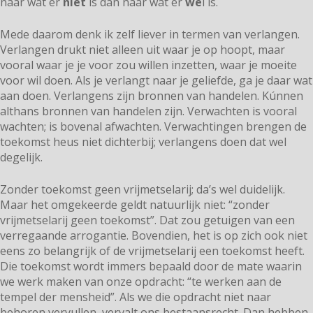
naar wat er
niet
is dan naar wat er
we
l is.
Mede daarom denk ik zelf liever in termen van verlangen.
Verlangen drukt niet alleen uit waar je op hoopt, maar
vooral waar je je voor zou willen inzetten, waar je moeite
voor wil doen. Als je verlangt naar je geliefde, ga je daar wat
aan doen. Verlangens zijn bronnen van handelen. Kúnnen
althans bronnen van handelen zijn. Verwachten is vooral
wachten; is bovenal afwachten. Verwachtingen brengen de
toekomst heus niet dichterbij; verlangens doen dat wel
degelijk.
Zonder toekomst geen vrijmetselarij; da’s wel duidelijk.
Maar het omgekeerde geldt natuurlijk niet: “zonder
vrijmetselarij geen toekomst”. Dat zou getuigen van een
verregaande arrogantie. Bovendien, het is op zich ook niet
eens zo belangrijk of de vrijmetselarij een toekomst heeft.
Die toekomst wordt immers bepaald door de mate waarin
we werk maken van onze opdracht: “te werken aan de
tempel der mensheid”. Als we die opdracht niet naar
behoren vervullen, vervalt ons bestaansrecht. Dan hebben