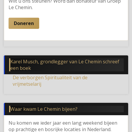
Wilt u ons steunen? Word dan donateur van Groep
Le Chemin.
Doneren
Karel Musch, grondlegger van Le Chemin schreef
een boek
De verborgen Spiritualiteit van de
vrijmetselarij
Waar kwam Le Chemin bijeen?
Nu komen we ieder jaar een lang weekend bijeen
op prachtige en bosrijke locaties in Nederland.