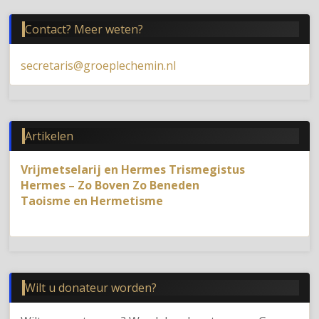
Contact? Meer weten?
secretaris@groeplechemin.nl
Artikelen
Vrijmetselarij en Hermes Trismegistus
Hermes – Zo Boven Zo Beneden
Taoisme en Hermetisme
Wilt u donateur worden?