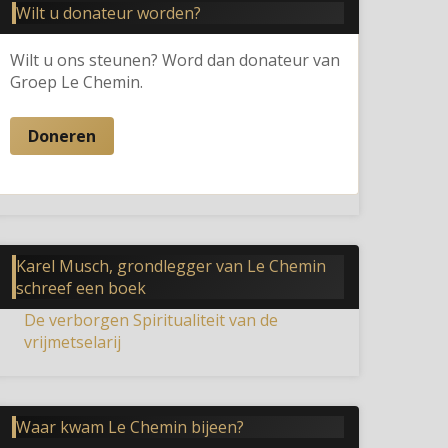
Wilt u donateur worden?
Wilt u ons steunen? Word dan donateur van
Groep Le Chemin.
Doneren
Karel Musch, grondlegger van Le Chemin
schreef een boek
De verborgen Spiritualiteit van de
vrijmetselarij
Waar kwam Le Chemin bijeen?