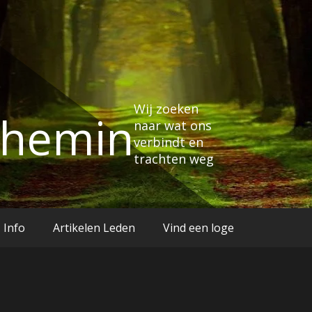
Wij zoeken
Chemin
naar wat ons
verbindt en
trachten weg
Info
Artikelen Leden
Vind een loge