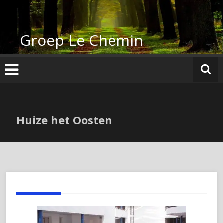
Ga
naar
de
Groep Le Chemin
inhoud
Huize het Oosten