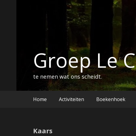
Ga
naar
de
inhoud
Groep Le 
te nemen wat ons scheidt.
Home
Activiteiten
Boekenhoek
Kaars