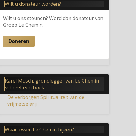
Wilt u donateur worden?
Wilt u ons steunen? Word dan donateur van
Groep Le Chemin.
Doneren
Karel Musch, grondlegger van Le Chemin
schreef een boek
De verborgen Spiritualiteit van de
vrijmetselarij
Waar kwam Le Chemin bijeen?