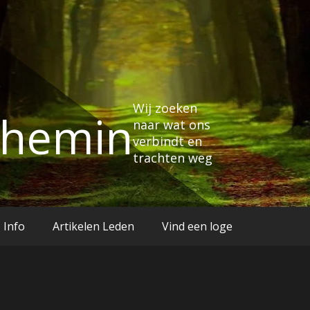
Wij zoeken
Chemin
naar wat ons
verbindt en
trachten weg
Info
Artikelen Leden
Vind een loge