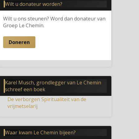
Wilt u donateur worden?
Wilt u ons steunen? Word dan donateur van
Groep Le Chemin.
Doneren
Karel Musch, grondlegger van Le Chemin
schreef een boek
De verborgen Spiritualiteit van de
vrijmetselarij
Waar kwam Le Chemin bijeen?