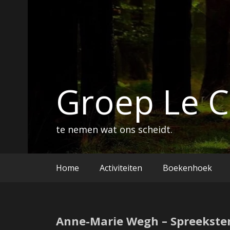
Ga
naar
de
inhoud
Groep Le 
te nemen wat ons scheidt.
Home
Activiteiten
Boekenhoek
Anne-Marie Wegh – Spreekste