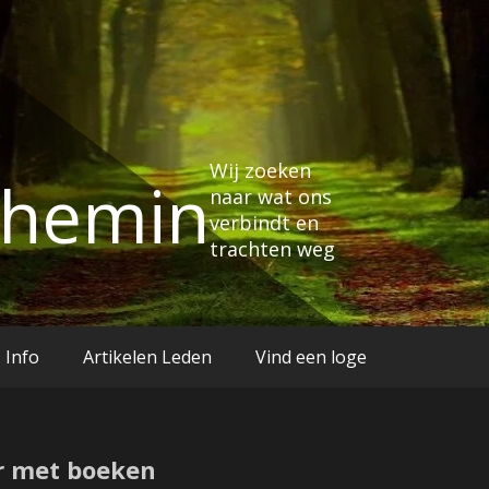
Wij zoeken
Chemin
naar wat ons
verbindt en
trachten weg
Info
Artikelen Leden
Vind een loge
r met boeken