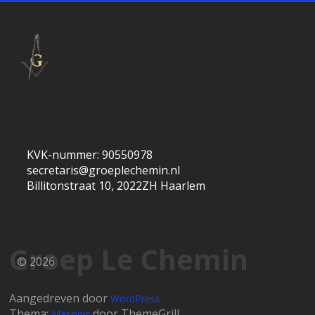
KVK-nummer: 90550978
secretaris@groeplechemin.nl
Billitonstraat 10, 2022ZH Haarlem
Groep Le Chemin
© 2026
Aangedreven door
WordPress
Thema:
door ThemeGrill
Masonic