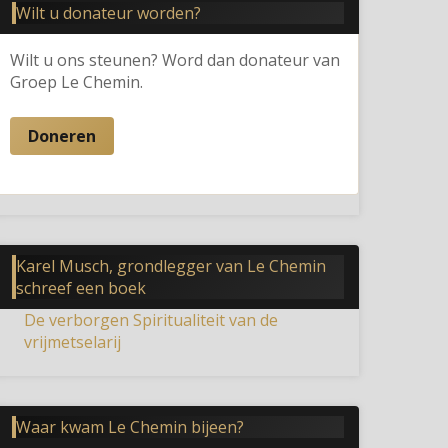
Wilt u donateur worden?
Wilt u ons steunen? Word dan donateur van
Groep Le Chemin.
Doneren
Karel Musch, grondlegger van Le Chemin
schreef een boek
De verborgen Spiritualiteit van de
vrijmetselarij
Waar kwam Le Chemin bijeen?