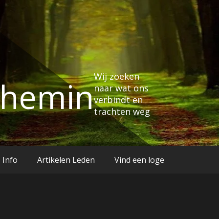
Wij zoeken
Chemin
naar wat ons
verbindt en
trachten weg
Info
Artikelen Leden
Vind een loge