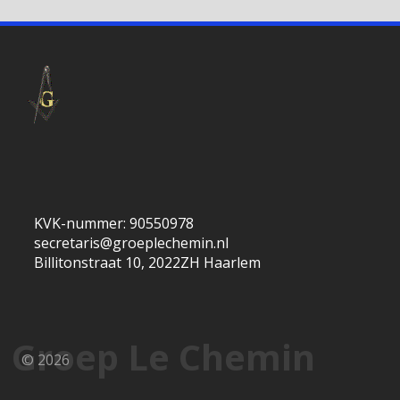
KVK-nummer: 90550978
secretaris@groeplechemin.nl
Billitonstraat 10, 2022ZH Haarlem
Groep Le Chemin
© 2026