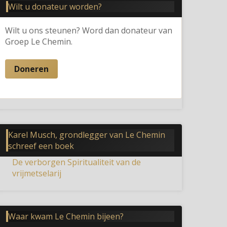
Wilt u donateur worden?
Wilt u ons steunen? Word dan donateur van
Groep Le Chemin.
Doneren
Karel Musch, grondlegger van Le Chemin
schreef een boek
De verborgen Spiritualiteit van de
vrijmetselarij
Waar kwam Le Chemin bijeen?