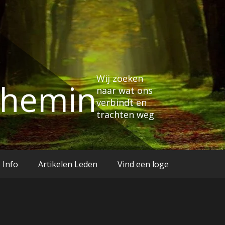
Wij zoeken
Chemin
naar wat ons
verbindt en
trachten weg
Info
Artikelen Leden
Vind een loge