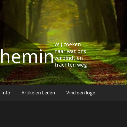
Wij zoeken
Chemin
naar wat ons
verbindt en
trachten weg
Info
Artikelen Leden
Vind een loge