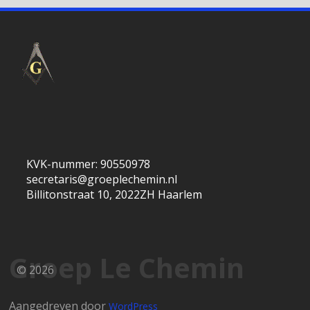
KVK-nummer: 90550978
secretaris@groeplechemin.nl
Billitonstraat 10, 2022ZH Haarlem
Groep Le Chemin
© 2026
Aangedreven door
WordPress