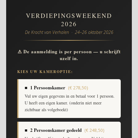
VERDIEPINGSWEEKEND
2026
De Kracht van Verhalen · 24–26 oktober 2026
⚠ De aanmelding is per persoon — u schrijft
uzelf in.
KIES UW KAMEROPTIE:
■ 1 Persoonskamer
(€ 278,50)
Vul uw eigen gegevens in en betaal voor 1 persoon.
U heeft een eigen kamer. (onderin niet meer
zichtbaar als volgeboekt)
■ 2 Persoonskamer gedeeld
(€ 248,50)