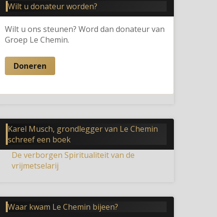
Wilt u donateur worden?
Wilt u ons steunen? Word dan donateur van
Groep Le Chemin.
Doneren
Karel Musch, grondlegger van Le Chemin
schreef een boek
De verborgen Spiritualiteit van de
vrijmetselarij
Waar kwam Le Chemin bijeen?