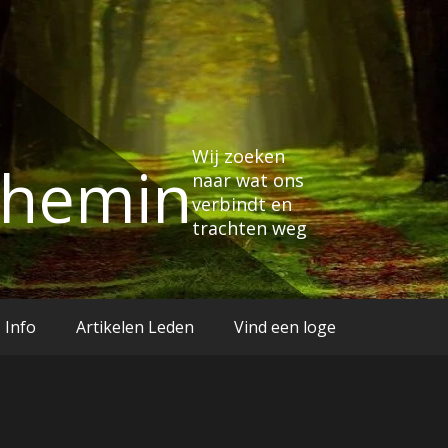
Wij zoeken
Chemin
naar wat ons
verbindt en
trachten weg
Info
Artikelen Leden
Vind een loge